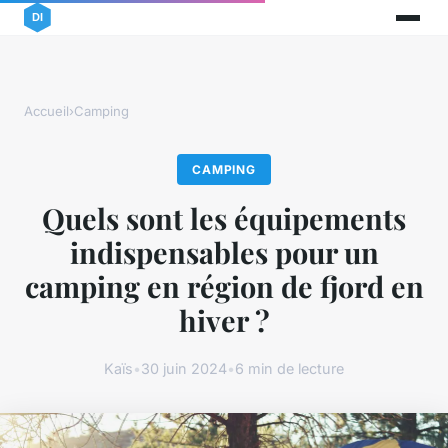
Accueil
›
Camping
CAMPING
Quels sont les équipements
indispensables pour un
camping en région de fjord en
hiver ?
Kaïs
•
30 juin 2024
•
6 min de lecture