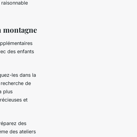
 raisonnable
en montagne
upplémentaires
vec des enfants
quez-les dans la
a recherche de
a plus
récieuses et
Préparez des
ême des ateliers