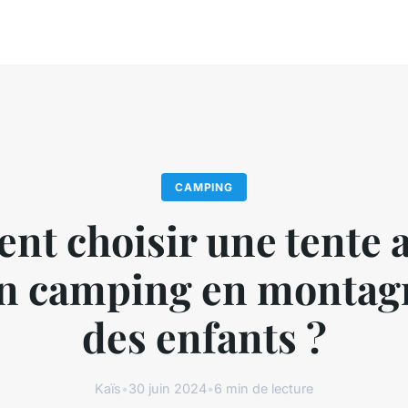
CAMPING
t choisir une tente 
n camping en montag
des enfants ?
Kaïs
•
30 juin 2024
•
6 min de lecture