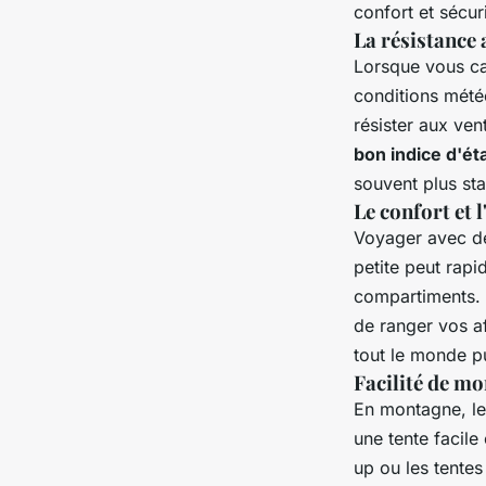
confort et sécuri
La résistance
Lorsque vous ca
conditions mété
résister aux ven
bon indice d'ét
souvent plus sta
Le confort et 
Voyager avec de
petite peut rapi
compartiments. 
de ranger vos a
tout le monde pu
Facilité de m
En montagne, les
une tente facil
up ou les tente