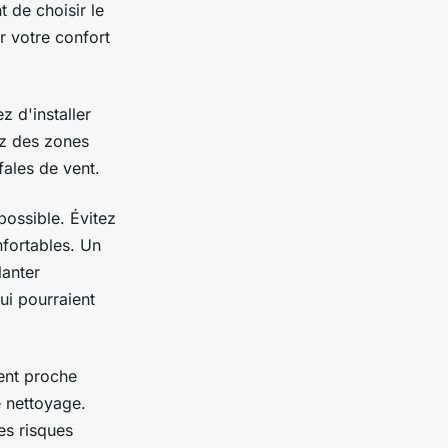
t de choisir le
r votre confort
z d'installer
ez des zones
ales de vent.
 possible. Évitez
fortables. Un
lanter
ui pourraient
ent proche
e nettoyage.
les risques