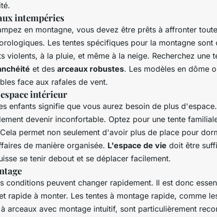
té.
 aux intempéries
mpez en montagne, vous devez être prêts à affronter toute
orologiques. Les tentes spécifiques pour la montagne sont
ts violents, à la pluie, et même à la neige. Recherchez une 
anchéité
et des
arceaux robustes
. Les modèles en dôme ou
bles face aux rafales de vent.
l'espace intérieur
s enfants signifie que vous aurez besoin de plus d'espace.
dement devenir inconfortable. Optez pour une tente familial
Cela permet non seulement d'avoir plus de place pour dorm
ffaires de manière organisée.
L'espace de vie
doit être suf
isse se tenir debout et se déplacer facilement.
ontage
 conditions peuvent changer rapidement. Il est donc essent
e et rapide à monter. Les tentes à montage rapide, comme l
s à arceaux avec montage intuitif, sont particulièrement re