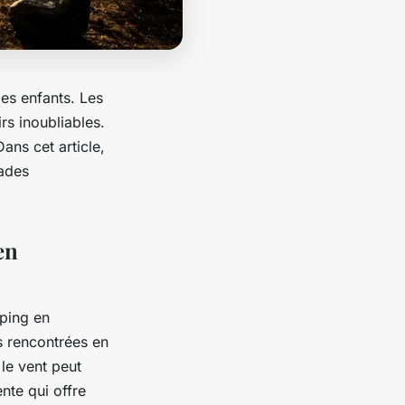
es enfants. Les
rs inoubliables.
Dans cet article,
pades
en
ping en
s rencontrées en
le vent peut
ente qui offre