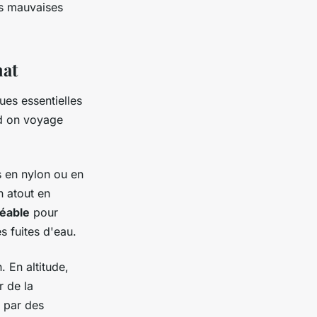
es mauvaises
hat
ues essentielles
nd on voyage
s en nylon ou en
n atout en
éable
pour
s fuites d'eau.
 En altitude,
r de la
s par des