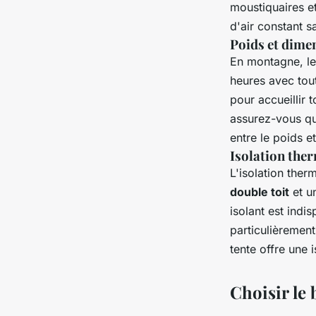
moustiquaires et
d'air constant sa
Poids et dime
En montagne, le
heures avec tou
pour accueillir 
assurez-vous qu
entre le poids et
Isolation the
L'isolation ther
double toit
et u
isolant est indi
particulièremen
tente offre une 
Choisir le 