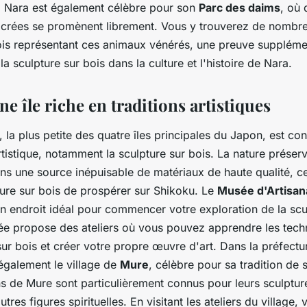
s. Nara est également célèbre pour son
Parc des daims
, où 
acrées se promènent librement. Vous y trouverez de nombr
ois représentant ces animaux vénérés, une preuve suppléme
la sculpture sur bois dans la culture et l'histoire de Nara.
e île riche en traditions artistiques
, la plus petite des quatre îles principales du Japon, est c
artistique, notamment la sculpture sur bois. La nature préserv
ans une source inépuisable de matériaux de haute qualité, c
pture sur bois de prospérer sur Shikoku. Le
Musée d'Artisan
n endroit idéal pour commencer votre exploration de la scu
usée propose des ateliers où vous pouvez apprendre les tec
sur bois et créer votre propre œuvre d'art. Dans la préfec
également le village de
Mure
, célèbre pour sa tradition de 
ns de Mure sont particulièrement connus pour leurs sculptur
res figures spirituelles. En visitant les ateliers du village,