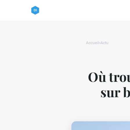
Accueil
›
Actu
Où trou
sur b