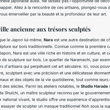
onnelle japonaise aussi. Ne laissez pas l'opportunité de déco
apper. Allez à la rencontre de ces artisans, plongez-vous d
-vous émerveiller par la beauté et la profondeur de leur art.
ille ancienne aux trésors sculptés
que le Japon lui-même,
Nara
est une autre destination de c
lpture sur bois traditionnelle. Connue comme la première c
pon, Nara est une ville riche en histoire et en culture, et ce
n de sculpture sur bois. Le quartier de Naramachi, par exem
s d'artisans qui perpétuent cet art séculaire. Ici, vous pouv
re, sculptant avec une précision et une délicatesse étonnan
imaux et des objets de la vie quotidienne, tout comme leur
t des siècles. Parmi les ateliers notables, le
Studio Harada
s
a Shuichi, un maître sculpteur reconnu par le gouvernemen
national vivant, le studio offre une expérience d'apprenti
essayer de sculpter un masque traditionnel Noh sous la su