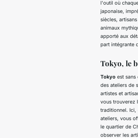
l'outil où chaqu
japonaise, impré
siècles, artisan
animaux mythique
apporté aux déta
part intégrante 
Tokyo, le b
Tokyo
est sans 
des ateliers de 
artistes et arti
vous trouverez 
traditionnel. Ic
ateliers, vous o
le quartier de C
observer les ar