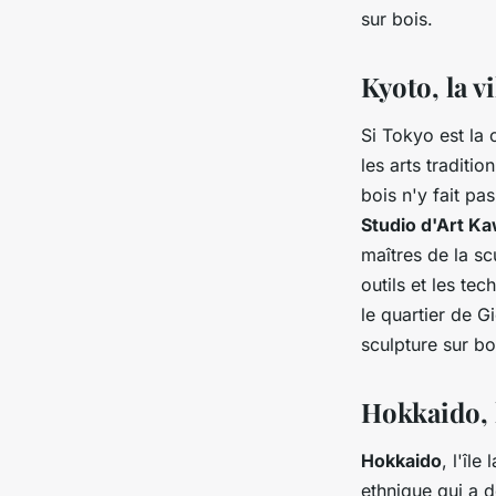
sur bois.
Kyoto, la v
Si Tokyo est la
les arts traditio
bois n'y fait pa
Studio d'Art Ka
maîtres de la sc
outils et les tec
le quartier de G
sculpture sur bo
Hokkaido, 
Hokkaido
, l'îl
ethnique qui a d