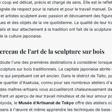
e coup est délicat, précis et chargé de sens. Elle est le refle
gnée de respect pour la nature et pour le travail manuel. D
s et artistes sculptent avec passion et dévouement des figur
s et des objets de la vie quotidienne. La qualité de leur tra
ils et leur attachement à la tradition ont fait de la sculptur
de la culture japonaise.
erceau de l’art de la sculpture sur bois
doute l'une des premières destinations à considérer lorsque
sculpture sur bois traditionnels. La capitale japonaise abri
sans qui perpétuent cet art ancien. Dans le district de Taito, 
le quartier d'Asakusa, connu pour ses nombreux ateliers d'a
i, des maîtres-artisans vous accueilleront chaleureusement da
ffrant un aperçu de leur travail minutieux et de leur amour p
hiyoda, le
Musée d'Artisanat de Tokyo
offre des ateliers 
tisans à l'œuvre et même apprendre les techniques de base 