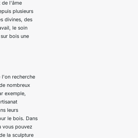
t de l'âme
epuis plusieurs
es divines, des
vail, le soin
e sur bois une
 l'on recherche
te de nombreux
par exemple,
rtisanat
ns leurs
our le bois. Dans
où vous pouvez
de la sculpture