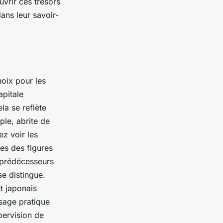
uvrir ces trésors
ans leur savoir-
hoix pour les
apitale
la se reflète
ple, abrite de
ez voir les
tes des figures
s prédécesseurs
e distingue.
t japonais
ssage pratique
pervision de