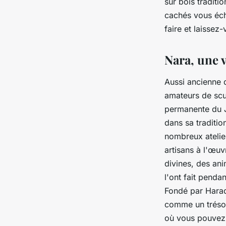
sur bois traditi
cachés vous éch
faire et laissez
Nara, une v
Aussi ancienne 
amateurs de scu
permanente du Ja
dans sa traditio
nombreux atelier
artisans à l'œuv
divines, des an
l'ont fait pendan
Fondé par Harad
comme un trésor 
où vous pouvez 