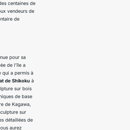
des centaines de
eux vendeurs de
ntaire de
onnue pour sa
ée de l'île a
e qui a permis à
at de Shikoku
à
lpture sur bois
hniques de base
ture de Kagawa,
sculpture sur
es détaillées de
 vous aurez