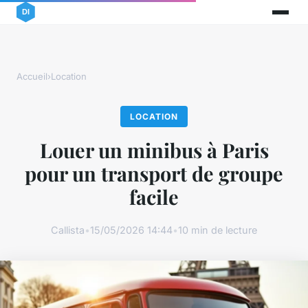
Accueil
›
Location
LOCATION
Louer un minibus à Paris
pour un transport de groupe
facile
Callista
•
15/05/2026 14:44
•
10 min de lecture