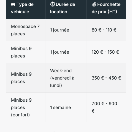
🚐 Type de
⏱️ Durée de
💰 Fourchette
véhicule
location
de prix (HT)
Monospace 7
1 journée
80 € - 110 €
places
Minibus 9
1 journée
120 € - 150 €
places
Week-end
Minibus 9
(vendredi à
350 € - 450 €
places
lundi)
Minibus 9
700 € - 900
places
1 semaine
€
(confort)